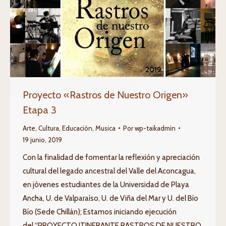
Proyecto «Rastros de Nuestro Origen»
Etapa 3
Arte
,
Cultura
,
Educación
,
Musica
Por
wp-taikadmin
19 junio, 2019
Con la finalidad de fomentar la reflexión y apreciación
cultural del legado ancestral del Valle del Aconcagua,
en jóvenes estudiantes de la Universidad de Playa
Ancha, U. de Valparaíso, U. de Viña del Mar y U. del Bío
Bío (Sede Chillán); Estamos iniciando ejecución
del “PROYECTO ITINERANTE RASTROS DE NUESTRO