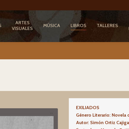
ARTES
S
MÚSICA
LIBROS
TALLERES
VISUALES
EXILIADOS
Género Literario: Novela d
Autor: Simón Ortiz Cajiga