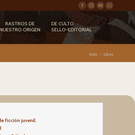
Facebook
Instagram
YouTube
Mail
RASTROS DE
DE CULTO
NUESTRO ORIGEN
SELLO-EDITORIAL
Estás aquí:
Inicio
Libros
e ficción juvenil.
l