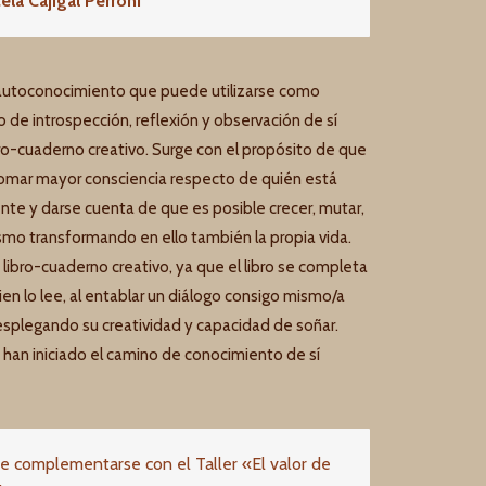
ela Cajigal Perroni
 autoconocimiento que puede utilizarse como
o de introspección, reflexión y observación de sí
ro-cuaderno creativo. Surge con el propósito de que
 tomar mayor consciencia respecto de quién está
e y darse cuenta de que es posible crecer, mutar,
ismo transformando en ello también la propia vida.
ibro-cuaderno creativo, ya que el libro se completa
uien lo lee, al entablar un diálogo consigo mismo/a
esplegando su creatividad y capacidad de soñar.
a han iniciado el camino de conocimiento de sí
 de complementarse con el Taller «El valor de