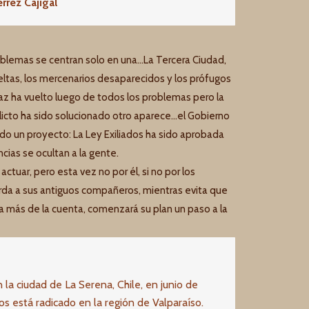
rrez Cajigal
oblemas se centran solo en una…La Tercera Ciudad,
ltas, los mercenarios desaparecidos y los prófugos
paz ha vuelto luego de todos los problemas pero la
nflicto ha sido solucionado otro aparece…el Gobierno
do un proyecto: La Ley Exiliados ha sido aprobada
cias se ocultan a la gente.
ctuar, pero esta vez no por él, si no por los
arda a sus antiguos compañeros, mientras evita que
 más de la cuenta, comenzará su plan un paso a la
 la ciudad de La Serena, Chile, en junio de
s está radicado en la región de Valparaíso.