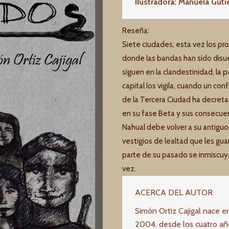
Ilustradora: Manuela Gutié
Reseña:
Siete ciudades, esta vez los pr
donde las bandas han sido disue
siguen en la clandestinidad, la 
capital los vigila, cuando un co
de la Tercera Ciudad ha decreta
en su fase Beta y sus consecuen
Nahual debe volver a su antiguo a
vestigios de lealtad que les gu
parte de su pasado se inmiscuya
vez.
ACERCA DEL AUTOR
Simón Ortiz Cajigal nace en
2004, desde los cuatro año