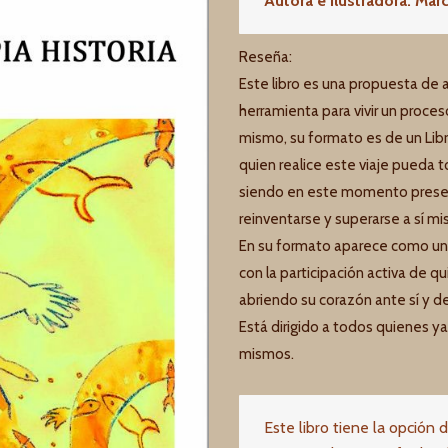
Autora e ilustradora: Marc
Reseña:
Este libro es una propuesta de
herramienta para vivir un proces
mismo, su formato es de un Lib
quien realice este viaje pueda
siendo en este momento present
reinventarse y superarse a sí m
En su formato aparece como un l
con la participación activa de q
abriendo su corazón ante sí y d
Está dirigido a todos quienes y
mismos.
Este libro tiene la opción