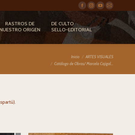
Facebook
Instagram
YouTube
Mail
RASTROS DE
DE CULTO
NUESTRO ORIGEN
SELLO-EDITORIAL
Estás aquí:
Inicio
ARTES VISUALES
Catálogo de Obras/ Marcela Cajigal…
spartú).