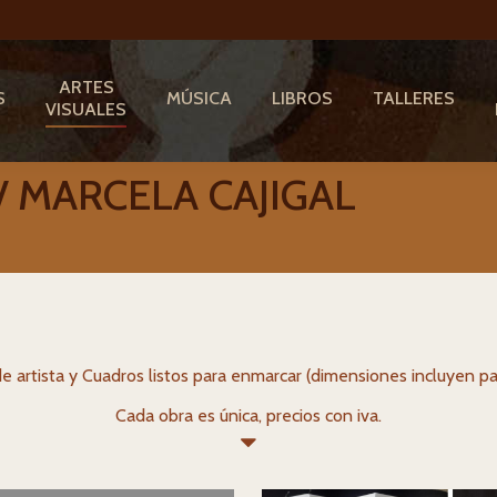
ARTES
S
MÚSICA
LIBROS
TALLERES
VISUALES
 MARCELA CAJIGAL
de artista y Cuadros listos para enmarcar (dimensiones incluyen pa
Cada obra es única, precios con iva.